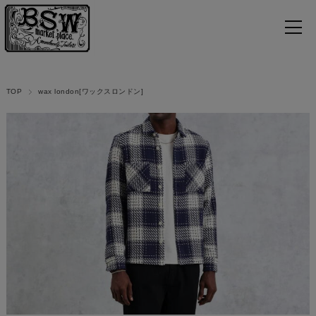
TOP
wax london[ワックスロンドン]