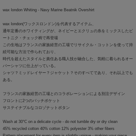
wax london Whiting - Navy Marine Beatnik Overshirt
wax london(ワックスロンドン)を代表するアイテム、
通年定番のホワイティングが、ネイビーとエクリュの糸をミックスしたビ
ートニク・チェック柄で再登場
この生地はフランスの家族経営の工場でリサイクル・コットンを使って持
続可能な方法で作られており、
時代を超えたスタイルと責任ある職人技が融合した、気軽に着られるオー
バーシャツに仕上がっている。
シャツ？ミッドレイヤー？ジャケット？そのすべてであり、それ以上でも
ある。
フランスの家族経営の工場とのコラボレーションによる別注デザイン
フロントに2つのパッチポケット
サステイナブルなコロゾナットボタン
Wash at 30°C on a delicate cycle - do not tumble dry or dry clean
45% recycled cotton 40% cotton 12% polyester 3% other fibers
Pattern placement for every item is slightly unique - making your piece