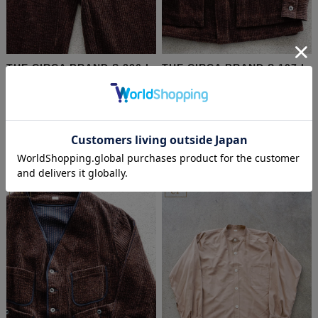
THE CIRCA BRAND S 206 I
THE CIRCA BRAND S 107 I
34 "ANTIQUE COPPER"
46 "ANTIQUE COPPER"
定価:
¥49,500
(税込)
定価:
¥60,500
(税込)
価格:
¥49,500
(税込)
価格:
¥60,500
(税込)
Sold Out
Sold Out