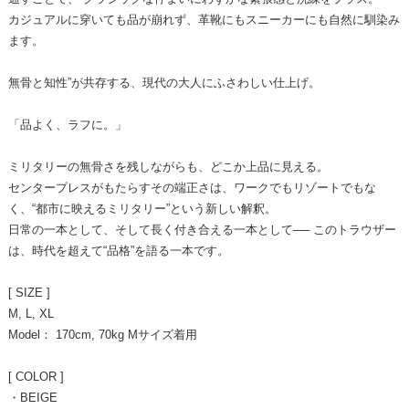
カジュアルに穿いても品が崩れず、革靴にもスニーカーにも自然に馴染み
ます。
無骨と知性”が共存する、現代の大人にふさわしい仕上げ。
「品よく、ラフに。」
ミリタリーの無骨さを残しながらも、どこか上品に見える。
センタープレスがもたらすその端正さは、ワークでもリゾートでもな
く、“都市に映えるミリタリー”という新しい解釈。
日常の一本として、そして長く付き合える一本として── このトラウザー
は、時代を超えて“品格”を語る一本です。
[ SIZE ]
M, L, XL
Model： 170cm, 70kg Mサイズ着用
[ COLOR ]
・BEIGE