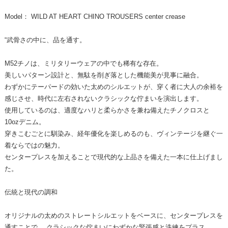
Model： WILD AT HEART CHINO TROUSERS center crease
“武骨さの中に、品を通す。
M52チノは、ミリタリーウェアの中でも稀有な存在。
美しいパターン設計と、無駄を削ぎ落とした機能美が見事に融合。
わずかにテーパードの効いた太めのシルエットが、穿く者に大人の余裕を
感じさせ、時代に左右されないクラシックな佇まいを演出します。
使用しているのは、適度なハリと柔らかさを兼ね備えたチノクロスと
10ozデニム。
穿きこむごとに馴染み、経年優化を楽しめるのも、ヴィンテージを継ぐ一
着ならではの魅力。
センタープレスを加えることで現代的な上品さを備えた一本に仕上げまし
た。
伝統と現代の調和
オリジナルの太めのストレートシルエットをベースに、センタープレスを
通すことで、 クラシックな佇まいにわずかな緊張感と洗練をプラス。