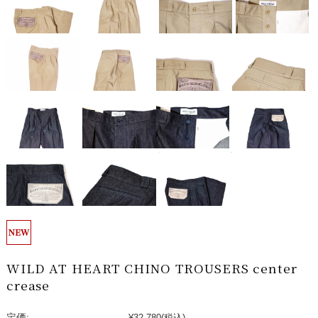
WILD AT HEART CHINO TROUSERS center
crease
定価:
¥32,780
(税込)