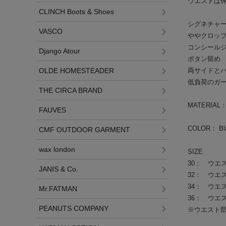
ウエストは
CLINCH Boots & Shoes
シグネチャ
VASCO
ややクロッ
コンシール
Django Atour
ボタン留め
両サイドと
OLDE HOMESTEADER
低負荷のガ
THE CIRCA BRAND
MATERIAL：
FAUVES
COLOR： Blac
CMF OUTDOOR GARMENT
wax london
SIZE
30： ウエスト
JANIS & Co.
32： ウエスト4
34： ウエスト
Mr.FATMAN
36： ウエスト
PEANUTS COMPANY
※ウエスト