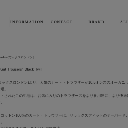
INFORMATION
CONTACT
BRAND
AL
B.S.W. SELECT/ORIGI
ALL 
CLINCH Boots & Shoe
└
LE
london[ワックスロンドン]
Django Atour
└
CO
Kurt Trousers" Black Twill
THE CIRCA BRAND
└
JA
ndon(ワックスロンドン)より、人気のカート・トラウザーが10.5オンスのオーガ
CMF OUTDOOR GAR
└
VE
登場。
クトされたこの生地は、お気に入りのトラウザーズをより多用途に、より快適
JANIS & Co.
ALL 
す。
PEANUTS COMPANY
└
SH
コットン100％のカート・トラウザーは、リラックスフィットのテーパードレ
丈。
BROWN'S BEACH JAC
└
SW