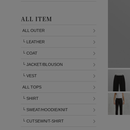
ALL ITEM
ALL OUTER
└
LEATHER
└
COAT
└
JACKET/BLOUSON
└
VEST
ALL TOPS
└
SHIRT
└
SWEAT/HOODIE/KNIT
└
CUTSEWN/T-SHIRT