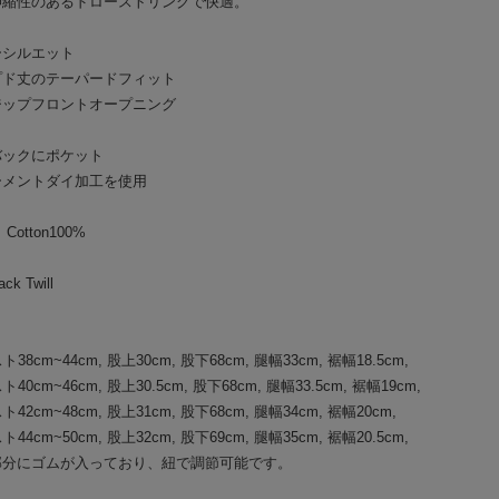
伸縮性のあるドローストリングで快適。
BAA COSTUME MFG.
└
CU
ーシルエット
プド丈のテーパードフィット
GLAD HAND PACK-T
PANT
ジップフロントオープニング
BY GLAD HAND
HAT/
バックにポケット
GANGSTERVILLE
BOOT
ーメントダイ加工を使用
OUTLET
BAG/
 Cotton100%
EYE
k Twill
JEWE
38cm~44cm, 股上30cm, 股下68cm, 腿幅33cm, 裾幅18.5cm,
GOO
0cm~46cm, 股上30.5cm, 股下68cm, 腿幅33.5cm, 裾幅19cm,
42cm~48cm, 股上31cm, 股下68cm, 腿幅34cm, 裾幅20cm,
SOCK
44cm~50cm, 股上32cm, 股下69cm, 腿幅35cm, 裾幅20.5cm,
部分にゴムが入っており、紐で調節可能です。