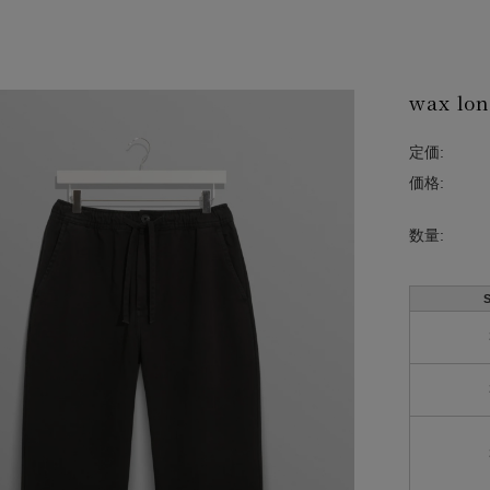
wax lon
定価:
価格:
数量:
S