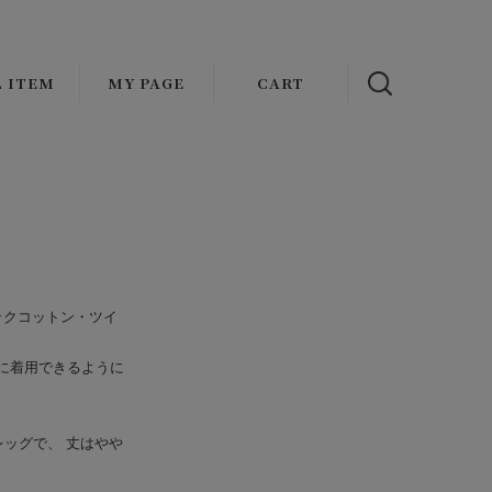
L ITEM
MY PAGE
CART
NAL
OUTER
ADDICT CLOTHES JAPAN
s
ATHER
VASCO
AT
OLDE HOMESTEADER
CKET/BLOUSON
FAUVES
ニックコットン・ツイ
MENT
ST
wax london
に着用できるように
TOPS
Mr.FATMAN
IRT
HARMAN OPTICAL
ッグで、 丈はやや
KET
EAT/HOODIE/KNIT
Basella