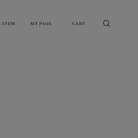
L ITEM
MY PAGE
CART
NAL
OUTER
ADDICT CLOTHES JAPAN
s
ATHER
VASCO
AT
OLDE HOMESTEADER
CKET/BLOUSON
FAUVES
MENT
ST
wax london
TOPS
Mr.FATMAN
IRT
HARMAN OPTICAL
KET
EAT/HOODIE/KNIT
Basella