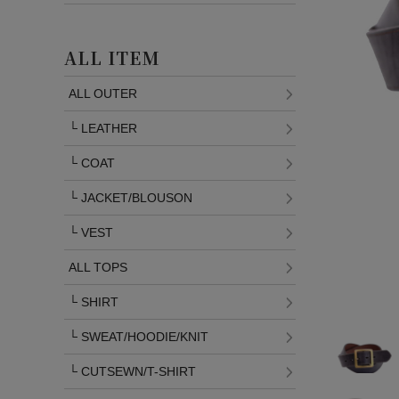
ALL ITEM
ALL OUTER
└
LEATHER
└
COAT
└
JACKET/BLOUSON
└
VEST
ALL TOPS
└
SHIRT
└
SWEAT/HOODIE/KNIT
└
CUTSEWN/T-SHIRT