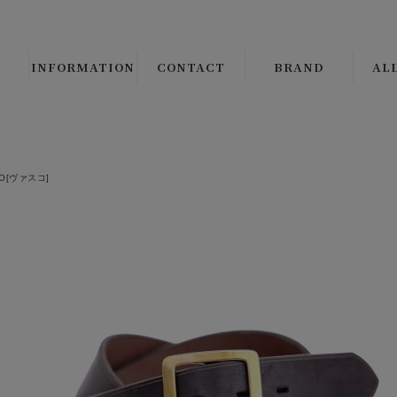
INFORMATION
CONTACT
BRAND
AL
B.S.W. SELECT/ORIGI
ALL 
CLINCH Boots & Shoe
└
LE
CO[ヴァスコ]
Django Atour
└
CO
THE CIRCA BRAND
└
JA
CMF OUTDOOR GAR
└
VE
JANIS & Co.
ALL 
PEANUTS COMPANY
└
SH
BROWN'S BEACH JAC
└
SW