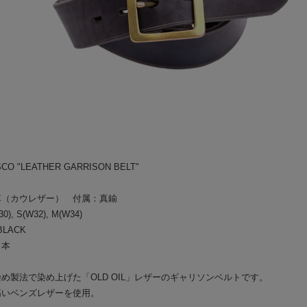
BAA COSTUME MFG.
└
CU
GLAD HAND PACK-T
PANT
BY GLAD HAND
HAT/
GANGSTERVILLE
BOOT
OUTLET
BAG/
SCO "LEATHER GARRISON BELT"
EYE
革（カウレザー） 付属：真鍮
JEWE
, S(W32), M(W34)
LACK
GOO
日本
SOCK
め製法で染め上げた「OLD OIL」レザーのギャリソンベルトです。
高いベンズレザーを使用。