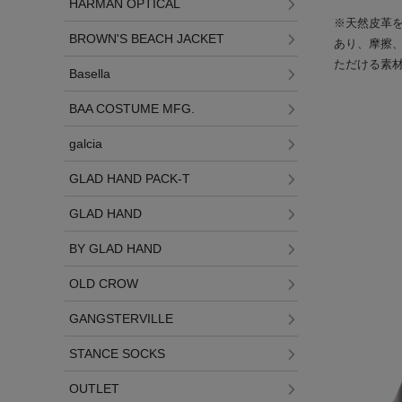
HARMAN OPTICAL
※天然皮革
BROWN'S BEACH JACKET
あり、摩擦
ただける素
Basella
BAA COSTUME MFG.
galcia
GLAD HAND PACK-T
GLAD HAND
BY GLAD HAND
OLD CROW
GANGSTERVILLE
STANCE SOCKS
OUTLET