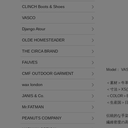
CLINCH Boots & Shoes
VASCO
Django Atour
OLDE HOMESTEADER
THE CIRCA BRAND
FAUVES
Model： VA
CMF OUTDOOR GARMENT
＜素材＞牛
wax london
＜寸法＞XS(30)
JANIS & Co.
＜COLOR＞B
＜生産国＞
Mr.FATMAN
伝統的な手染
PEANUTS COMPANY
繊維密度の