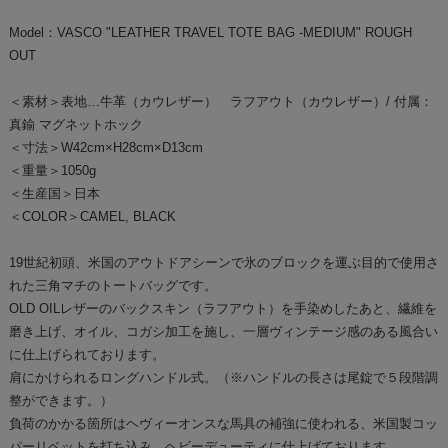
Model：VASCO "LEATHER TRAVEL TOTE BAG -MEDIUM" ROUGH
OUT
＜素材＞表地…牛革（カウレザー） ラフアウト（カウレザー）/ 付属：
真鍮 マグネットホック
＜寸法＞W42cm×H28cm×D13cm
＜重量＞1050g
＜生産国＞日本
＜COLOR＞CAMEL, BLACK
19世紀初頭、米国のアウトドアシーンで氷のブロックを運ぶ目的で使用さ
れた三角マチのトートバッグです。
OLD OILレザーのバックスキン（ラフアウト）を手染めしたあと、繊維を
磨き上げ、オイル、コガシ加工を施し、一層ヴィンテージ感のある風合い
に仕上げられております。
肩にかけられるロングハンドル式。（※ハンドルの長さは尾錠で５段階調
整ができます。）
負荷のかかる箇所はヘヴィーオンスな馬具の補強に使われる、米国製コッ
パーリベットを打ち込み、ヘビーデューティに仕上げております。