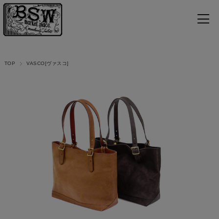
TOP
VASCO[ヴァスコ]