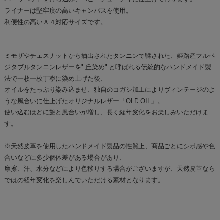
ライナーは堅牢度の高いキャンバスを使用。
利便性の高いＡ４対応サイズです。
ミモザやチェスナットから抽出されたタンニンで鞣された、姫路産フルベ
ジタブルタンニンレザーを" 丘染め" と呼ばれる伝統的なハンドメイド製
法で一枚一枚丁寧に染め上げた後、
オイルをたっぷり染み込ませ、独自のコガシ加工によりヴィンテージのよ
うな風合いに仕上げたオリジナルレザー「OLD OIL」。
使い込むほどに艶と風合いが増し、長く経年変化をお楽しみいただけま
す。
※天然皮革を使用したハンドメイド製品の性質上、商品ごとにシボ感や色
合いなどに多少個体差がある場合があり、
摩擦、汗、水分などにより色移りする場合がございますが、天然皮革なら
ではの経年変化を楽しんでいただける素材となります。