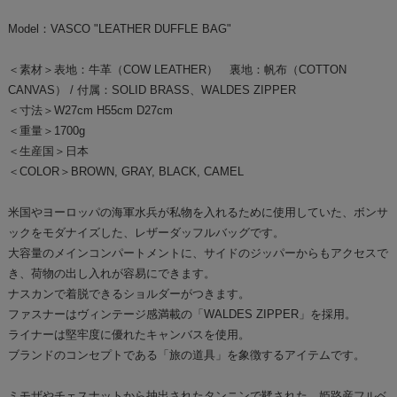
Model：VASCO "LEATHER DUFFLE BAG"
＜素材＞表地：牛革（COW LEATHER） 裏地：帆布（COTTON
CANVAS） / 付属：SOLID BRASS、WALDES ZIPPER
＜寸法＞W27cm H55cm D27cm
＜重量＞1700g
＜生産国＞日本
＜COLOR＞BROWN, GRAY, BLACK, CAMEL
米国やヨーロッパの海軍水兵が私物を入れるために使用していた、ボンサ
ックをモダナイズした、レザーダッフルバッグです。
大容量のメインコンパートメントに、サイドのジッパーからもアクセスで
き、荷物の出し入れが容易にできます。
ナスカンで着脱できるショルダーがつきます。
ファスナーはヴィンテージ感満載の「WALDES ZIPPER」を採用。
ライナーは堅牢度に優れたキャンバスを使用。
ブランドのコンセプトである「旅の道具」を象徴するアイテムです。
ミモザやチェスナットから抽出されたタンニンで鞣された、姫路産フルベ