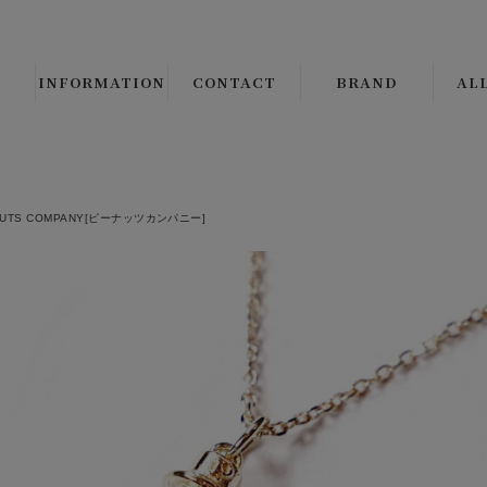
INFORMATION
CONTACT
BRAND
AL
B.S.W. SELECT/ORIGI
ALL 
CLINCH Boots & Shoe
└
LE
NUTS COMPANY[ピーナッツカンパニー]
Django Atour
└
CO
THE CIRCA BRAND
└
JA
CMF OUTDOOR GAR
└
VE
JANIS & Co.
ALL 
PEANUTS COMPANY
└
SH
BROWN'S BEACH JAC
└
SW