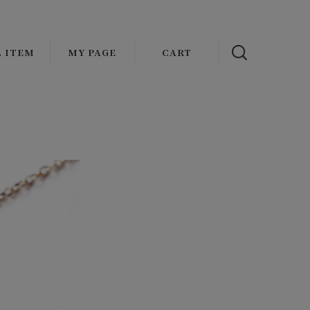
L ITEM
MY PAGE
CART
NAL
OUTER
ADDICT CLOTHES JAPAN
s
ATHER
VASCO
AT
OLDE HOMESTEADER
CKET/BLOUSON
FAUVES
MENT
ST
wax london
TOPS
Mr.FATMAN
IRT
HARMAN OPTICAL
KET
EAT/HOODIE/KNIT
Basella