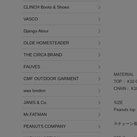
CLINCH Boots & Shoes
VASCO
Django Atour
OLDE HOMESTEADER
THE CIRCA BRAND
FAUVES
MATERIAL
CMF OUTDOOR GARMENT
TOP： K10 
CHAIN： K1
wax london
JANIS & Co.
SIZE
Peanuts 
Mr.FATMAN
K10チ
※チェーン
PEANUTS COMPANY