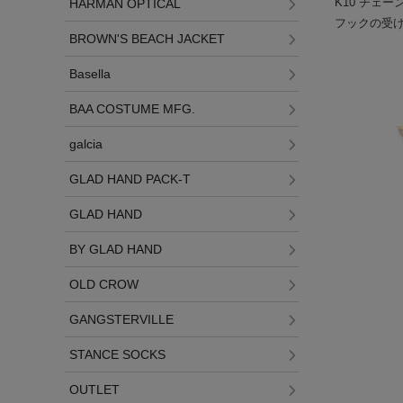
K10 チェ
HARMAN OPTICAL
フックの受
BROWN'S BEACH JACKET
Basella
BAA COSTUME MFG.
galcia
GLAD HAND PACK-T
GLAD HAND
BY GLAD HAND
OLD CROW
GANGSTERVILLE
STANCE SOCKS
OUTLET