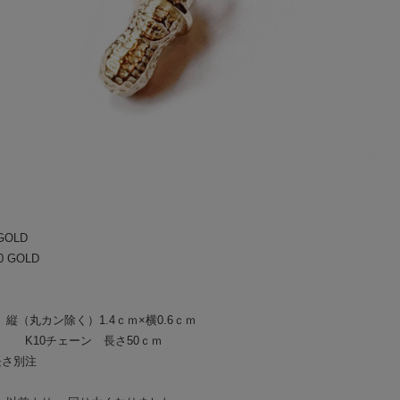
BAA COSTUME MFG.
└
CU
GLAD HAND PACK-T
PANT
BY GLAD HAND
HAT/
GANGSTERVILLE
BOOT
OUTLET
BAG/
EYE
GOLD
0 GOLD
JEWE
GOO
top 縦（丸カン除く）1.4ｃｍ×横0.6ｃｍ
SOCK
ェーン 長さ50ｃｍ
長さ別注