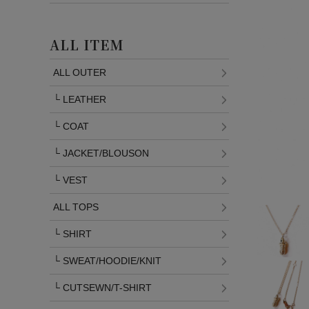
ALL ITEM
ALL OUTER
└
LEATHER
└
COAT
└
JACKET/BLOUSON
└
VEST
ALL TOPS
└
SHIRT
└
SWEAT/HOODIE/KNIT
└
CUTSEWN/T-SHIRT