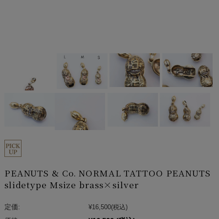
PEANUTS & Co. NORMAL TATTOO PEANUTS
slidetype Msize brass×silver
定価:
¥16,500
(税込)