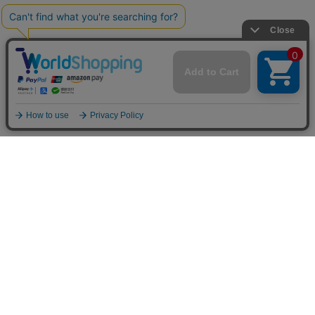
〒531-0072 大阪府大阪市北区豊崎4丁目9-16 白苑ビル1F
TEL :
06-6131-9787
E-mail :
info@bsw-market-place.com
Copyright (C) 2015 B.S.W. market place All rights reserved.