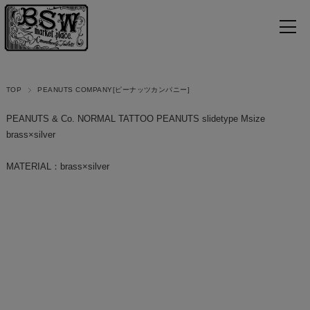
TOP
PEANUTS COMPANY[ピーナッツカンパニー]
PEANUTS & Co. NORMAL TATTOO PEANUTS slidetype Msize
brass×silver
MATERIAL：brass×silver