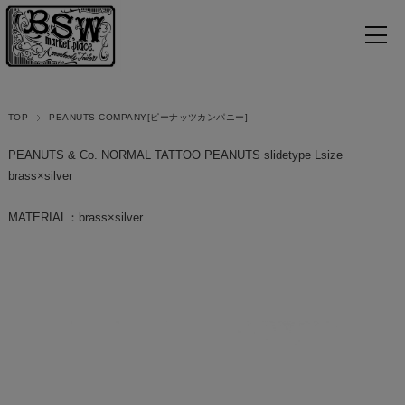
TOP
PEANUTS COMPANY[ピーナッツカンパニー]
PEANUTS & Co. NORMAL TATTOO PEANUTS slidetype Lsize
brass×silver
MATERIAL：brass×silver