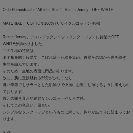
Olde Homesteader "Athletic Shirt" - Rustic Jersey - OFF WHITE
MATERIAL： COTTON 100% (リサイクルコットン使用)
Rustic Jersey、アスレチックシャツ（タンクトップ）に待望のOFF
WHITEが加わりました。
この生地の特徴は、
まず糸を紡ぐ段階で、こぼれ落ちた綿を集め、再度その綿から糸を紡ぎ、
生地を編んでいます。
そのため、生地の表面に凹凸があります。
故に、肌に直接触れる部分が少なくなり、
暑い季節でもサラッとした肌触りで快適にお過ごし頂けるように考えられ
ております。
首元の開き具合や絶妙なシルエットやサイズ感、
そしてこの色合い、風合い、
シンプルなタンクトップというものに対して、拘りが詰まりに詰まってお
ります。
SIZE