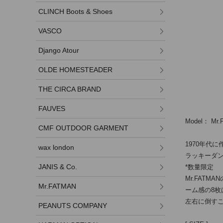
CLINCH Boots & Shoes
VASCO
Django Atour
OLDE HOMESTEADER
THE CIRCA BRAND
FAUVES
Model： Mr.
CMF OUTDOOR GARMENT
1970年代
wax london
ラッキーダ
JANIS & Co.
*数量限定
Mr.FAT
Mr.FATMAN
ーム感の8
左右に倒す
PEANUTS COMPANY