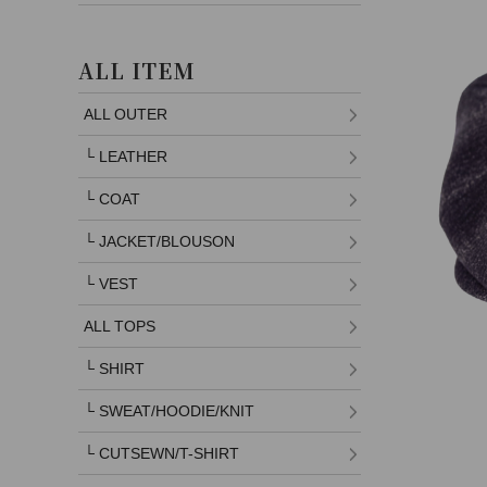
ALL ITEM
ALL OUTER
└
LEATHER
└
COAT
└
JACKET/BLOUSON
└
VEST
ALL TOPS
└
SHIRT
└
SWEAT/HOODIE/KNIT
└
CUTSEWN/T-SHIRT