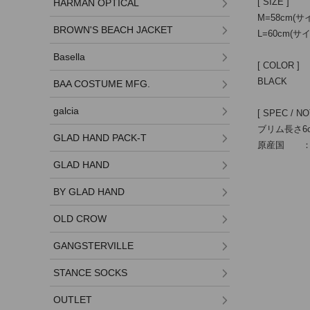
[ SIZE ]
HARMAN OPTICAL
M=58cm
BROWN'S BEACH JACKET
L=60cm
Basella
[ COLOR ]
BLACK
BAA COSTUME MFG.
galcia
[ SPEC / NO
ブリム長さ6
GLAD HAND PACK-T
原産国 ：MA
GLAD HAND
BY GLAD HAND
OLD CROW
GANGSTERVILLE
STANCE SOCKS
OUTLET