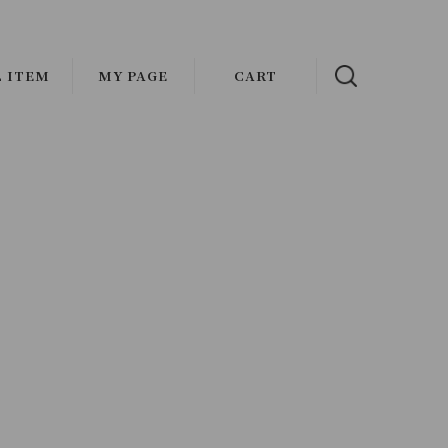
L ITEM
MY PAGE
CART
NAL
OUTER
ADDICT CLOTHES JAPAN
s
ATHER
VASCO
AT
OLDE HOMESTEADER
CKET/BLOUSON
FAUVES
MENT
ST
wax london
TOPS
Mr.FATMAN
IRT
HARMAN OPTICAL
KET
EAT/HOODIE/KNIT
Basella