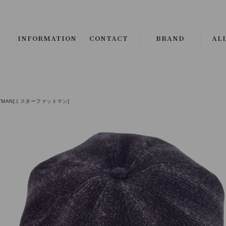
INFORMATION
CONTACT
BRAND
AL
B.S.W. SELECT/ORIGI
ALL 
CLINCH Boots & Shoe
└
LE
FATMAN[ミスターファットマン]
Django Atour
└
CO
THE CIRCA BRAND
└
JA
CMF OUTDOOR GAR
└
VE
JANIS & Co.
ALL 
PEANUTS COMPANY
└
SH
BROWN'S BEACH JAC
└
SW