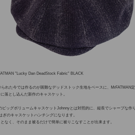
BAA COSTUME MFG.
└
CU
GLAD HAND PACK-T
PANT
BY GLAD HAND
HAT/
GANGSTERVILLE
BOOT
OUTLET
BAG/
FATMAN "Lucky Dan DeadStock Fabric" BLACK
EYE
に作られた今では作るのが困難なデッドストック生地をベースに、MrFATMAN
JEWE
ンに落とし込んだ新作のキャスケット。
GOO
MANのビッグボリュームキャスケットJohnnyとは対照的に、縦長でシャープな
SOCK
枚はぎのキャスケットハンチングになります。
ことなく、そのまま被るだけで簡単に被りこなすことが出来ます。