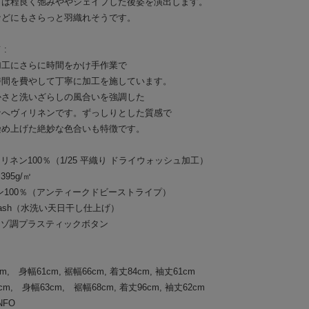
トは程良く弛みややシェイプした後姿を演出します。
などにもさらっと羽織れそうです。
:
加工にさらに時間をかけ手作業で
時間を費やして丁寧に加工を施しています。
かさと洗いざらしの風合いを強調した
なへヴィリネンです。ずっしりとした質感で
染め上げた絶妙な色合いも特徴です。
ィリネン100％（1/25 平織り ドライウォッシュ加工）
t 395g/㎡
ン100％（アンティークドビーストライプ）
e-wash（水洗い天日干し仕上げ）
コロゾ調プラスティックボタン
m, 身幅61cm, 裾幅66cm, 着丈84cm, 袖丈61cm
m, 身幅63cm, 裾幅68cm, 着丈96cm, 袖丈62cm
NFO