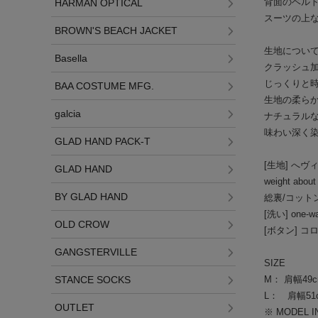
背面のベル
HARMAN OPTICAL
スーツの上
BROWN'S BEACH JACKET
生地について 
Basella
クラッシュ
じっくりと
BAA COSTUME MFG.
生地の柔ら
galcia
ナチュラル
味わい深く
GLAD HAND PACK-T
[生地] へヴ
GLAD HAND
weight abou
BY GLAD HAND
総裏/コット
[洗い] on
OLD CROW
[ボタン] 
GANGSTERVILLE
SIZE
M： 肩幅49c
STANCE SOCKS
L： 肩幅51c
OUTLET
※ MODEL I