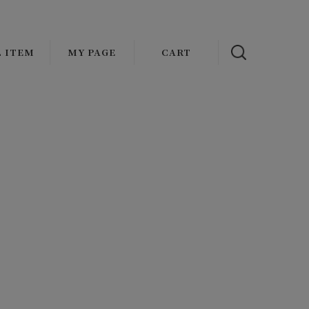
L ITEM
MY PAGE
CART
NAL
OUTER
ADDICT CLOTHES JAPAN
s
ATHER
VASCO
AT
OLDE HOMESTEADER
CKET/BLOUSON
FAUVES
MENT
ST
wax london
TOPS
Mr.FATMAN
IRT
HARMAN OPTICAL
KET
EAT/HOODIE/KNIT
Basella