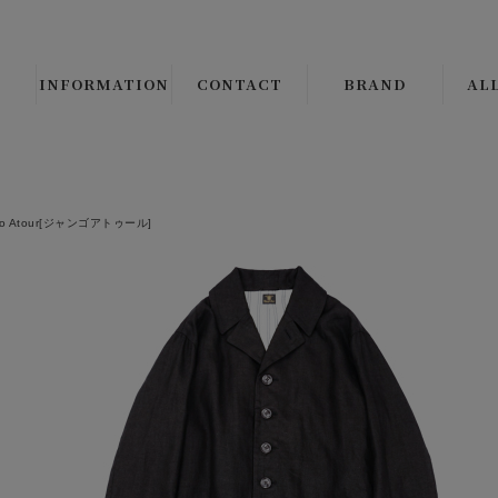
INFORMATION
CONTACT
BRAND
AL
B.S.W. SELECT/ORIGI
ALL 
CLINCH Boots & Shoe
└
LE
go Atour[ジャンゴアトゥール]
Django Atour
└
CO
THE CIRCA BRAND
└
JA
CMF OUTDOOR GAR
└
VE
JANIS & Co.
ALL 
PEANUTS COMPANY
└
SH
BROWN'S BEACH JAC
└
SW