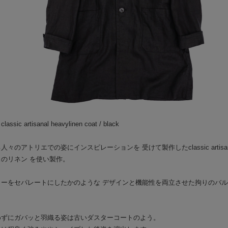
BAA COSTUME MFG.
└
CU
GLAD HAND PACK-T
PANT
BY GLAD HAND
HAT/
GANGSTERVILLE
BOOT
OUTLET
BAG/
classic artisanal heavylinen coat / black
EYE
々のアトリエでの姿にインスピレーションを 受けて製作したclassic artisanal 
JEWE
のリネン を使い製作。
GOO
ラーをセパレートにしたかのような デザインと機能性を両立させた拘りのバ
SOCK
めずにガバッと羽織る姿は古いダスターコートのよう。