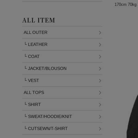
170cm 70
ALL ITEM
ALL OUTER
└
LEATHER
└
COAT
└
JACKET/BLOUSON
└
VEST
ALL TOPS
└
SHIRT
└
SWEAT/HOODIE/KNIT
└
CUTSEWN/T-SHIRT