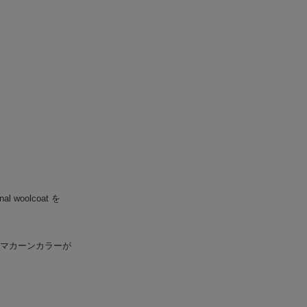
TSEWN/T-SHIRT
galcia
S/SHORTS
GLAD HAND
CAP
OLD CROW
S/SHOES
STANCE SOCKS
WALLET/BELT
WEAR
woolcoat を
LRY
DS
ルマカーンカラーが
S