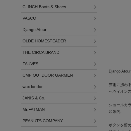
CLINCH Boots & Shoes
VASCO
Django Atour
OLDE HOMESTEADER
THE CIRCA BRAND
FAUVES
Django Atour 
CMF OUTDOOR GARMENT
芸術に携わる人
wax london
へヴィオンス
JANIS & Co.
ショールカ
Mr.FATMAN
印象的。
PEANUTS COMPANY
ボタンを留