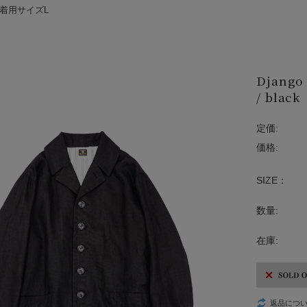
kg 着用サイズL
Django 
/ black
定価:
価格:
SIZE：
数量:
在庫:
返品につ