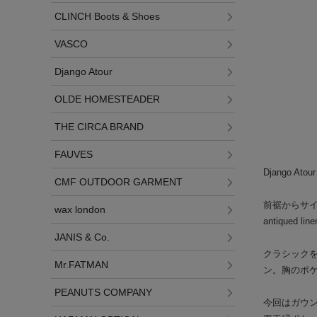
CLINCH Boots & Shoes
VASCO
Django Atour
OLDE HOMESTEADER
THE CIRCA BRAND
FAUVES
Django Atour
CMF OUTDOOR GARMENT
前裾からサ
wax london
antiqued
JANIS & Co.
クラシックを
Mr.FATMAN
ン。胸のポ
PEANUTS COMPANY
今回はガウ