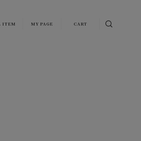
L ITEM
MY PAGE
CART
NAL
OUTER
ADDICT CLOTHES JAPAN
s
ATHER
VASCO
AT
OLDE HOMESTEADER
CKET/BLOUSON
FAUVES
MENT
ST
wax london
TOPS
Mr.FATMAN
IRT
HARMAN OPTICAL
KET
EAT/HOODIE/KNIT
Basella