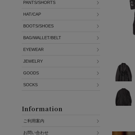
PANTS/SHORTS
HAT/CAP
BOOTS/SHOES
BAG/WALLET/BELT
EYEWEAR
JEWELRY
GOODS
SOCKS
Information
ご利用案内
お問い合わせ