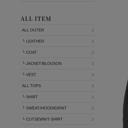
ALL ITEM
ALL OUTER
└
LEATHER
└
COAT
└
JACKET/BLOUSON
└
VEST
ALL TOPS
└
SHIRT
└
SWEAT/HOODIE/KNIT
└
CUTSEWN/T-SHIRT