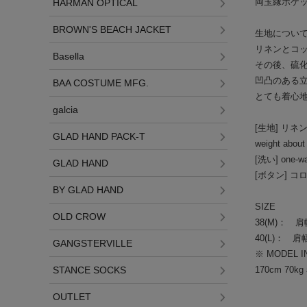
両玉縁ポケ
HARMAN OPTICAL
BROWN'S BEACH JACKET
生地について 
リネンとコ
Basella
その後、硫
凹凸のある
BAA COSTUME MFG.
とても着心
galcia
[生地] リ
GLAD HAND PACK-T
weight abou
[洗い] on
GLAD HAND
[ボタン] 
BY GLAD HAND
SIZE
OLD CROW
38(M)： 肩
40(L)： 肩
GANGSTERVILLE
※ MODEL I
170cm 70
STANCE SOCKS
OUTLET