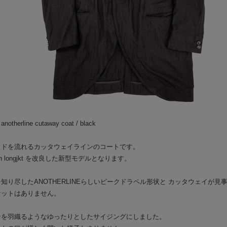
BAA COSTUME MFG.
└
CU
GLAD HAND PACK-T
PANT
BY GLAD HAND
HAT/
GANGSTERVILLE
BOOT
OUTLET
BAG/
 anotherline cutaway coat / black
EYE
イドを流れるカッタウェイラインのコートです。
JEWE
 linen longjkt を改良した新型モデルとなります。
GOO
知り尽したANOTHERLINEらしいピークドラペル形状と カッタウェイが見
SOCK
ケットはありません。
ンを羽織るようなゆったりとしたサイジングにしました。