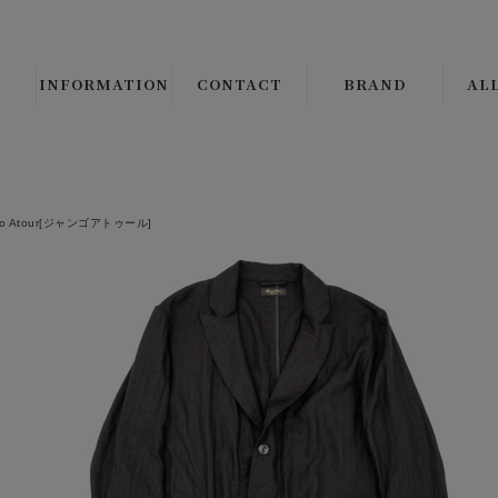
INFORMATION
CONTACT
BRAND
AL
B.S.W. SELECT/ORIGI
ALL 
CLINCH Boots & Shoe
└
LE
go Atour[ジャンゴアトゥール]
Django Atour
└
CO
THE CIRCA BRAND
└
JA
CMF OUTDOOR GAR
└
VE
JANIS & Co.
ALL 
PEANUTS COMPANY
└
SH
BROWN'S BEACH JAC
└
SW