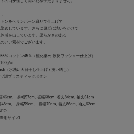
ットの口が怪しく開いた様子たまりません。
:
ットンをヘリンボーン織りで仕上げて
化染めしています。さらに原反に洗いをかけて
立体感を出しています。柔らかさのある
地のいい素材でございます。
ネン55％コットン45％（硫化染め 原反ワッシャー仕上げ）
t 190g/㎡
e-wash（水洗い天日干し仕上げ / 洗い晒し）
コロゾ調プラスティックボタン
幅46cm, 身幅57cm, 裾幅68cm, 着丈84cm, 袖丈61cm
幅48cm, 身幅59cm, 裾幅70cm, 着丈86cm, 袖丈62cm
NFO
kg 着用サイズL