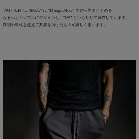
"AUTHENTIC MADE" は "Django Atour" で作ってきたものを
なるべくシンプルにデザインし、"DA" という括りで製作しています。
性別や世代を超えて共感を頂けたら大変嬉しく思います。