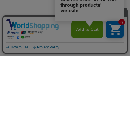
〒531-0072 大阪府大阪市北区豊崎4丁目9-16 白苑ビル1F
TEL :
06-6131-9787
E-mail :
info@bsw-market-place.com
Copyright (C) 2015 B.S.W. market place All rights reserved.