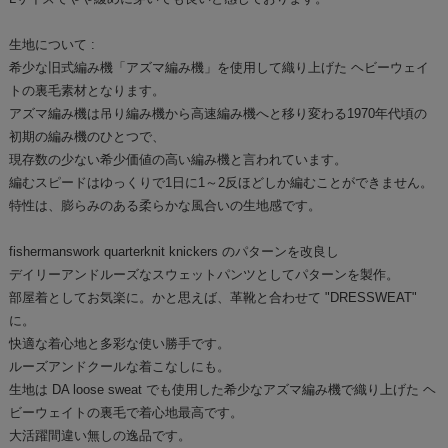
生地について :
希少な旧式編み機「アズマ編み機」を使用して織り上げた ヘビーウェイ
トの裏毛素材となります。
アズマ編み機は吊り編み機から高速編み機へと移り変わる1970年代頃の
初期の編み機のひとつで、
現存数の少ない希少価値の高い編み機と言われています。
編むスピードはゆっくりで1日に1～2反ほどしか編むことができません。
特性は、膨らみのある柔らかな風合いの生地感です。
fishermanswork quarterknit knickers のパターンを改良し
デイリーアンドルーズなスウェットパンツとしてパターンを製作。
部屋着としてお気楽に。かと思えば、革靴と合わせて "DRESSWEAT"
に。
快適な着心地と多彩な使い勝手です。
ルーズアンドクールな着こなしにも。
生地は DA loose sweat でも使用した希少なアズマ編み機で織り上げた ヘ
ビーウェイトの裏毛で着心地最高です。
大活躍間違い無しの逸品です。