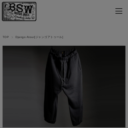
TOP
Django Atour[ジャンゴアトゥール]