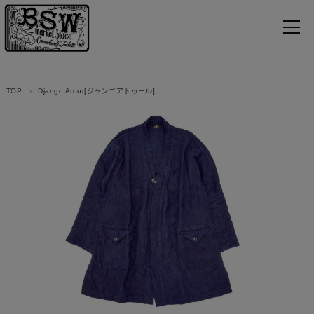
TOP
Django Atour[ジャンゴアトゥール]