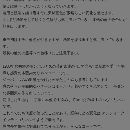
使えば使うほどかっこよくなっていきます。
着用と洗濯を繰り返す毎に天然藍色が素晴らしい変化を魅せます。
3回ほど洗濯をして頂くと色移りも落ち着いていき、 本物の藍の色合いが
顔を出します。
※最初は手等に藍色が付きますが、洗濯を繰り返すと落ち着いていきま
す。
最初の他の衣服等への色移りにご注意下さい。
1900年代初頭のモンパルナスの芸術家達の ”出で立ち” に刺激を受けた羽
織り感覚の本藍染めリネンコートです。
ジャポニズムの影響を受けた画家たちの絵も参考にしています。
肩の落ちた平面的なパターンはゆったりと着やすくそれでいて、 モダン
な雰囲気を作り出しています。
使用した生地は、 丁寧に本藍で手染めして頂いた25番手のへヴィリネン
です。
これまでにも何度か使ったことがあり、経年による変化は アンティーク
インディゴリネンのようで最高です。
屋内外で気軽に羽織れて気分も上がる。そんなコートです。