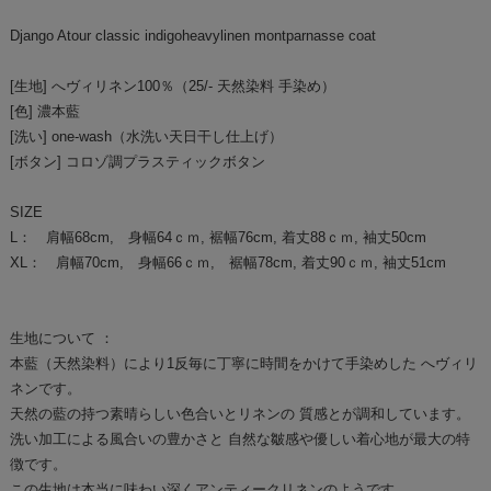
Django Atour classic indigoheavylinen montparnasse coat
[生地] へヴィリネン100％（25/- 天然染料 手染め）
[色] 濃本藍
[洗い] one-wash（水洗い天日干し仕上げ）
[ボタン] コロゾ調プラスティックボタン
SIZE
L： 肩幅68cm, 身幅64ｃｍ, 裾幅76cm, 着丈88ｃｍ, 袖丈50cm
XL： 肩幅70cm, 身幅66ｃｍ, 裾幅78cm, 着丈90ｃｍ, 袖丈51cm
生地について ：
本藍（天然染料）により1反毎に丁寧に時間をかけて手染めした へヴィリ
ネンです。
天然の藍の持つ素晴らしい色合いとリネンの 質感とが調和しています。
洗い加工による風合いの豊かさと 自然な皺感や優しい着心地が最大の特
徴です。
この生地は本当に味わい深くアンティークリネンのようです。