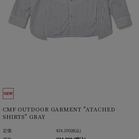
CMF OUTDOOR GARMENT "ATACHED
SHIRTS" GRAY
定価:
¥24,200
(税込)