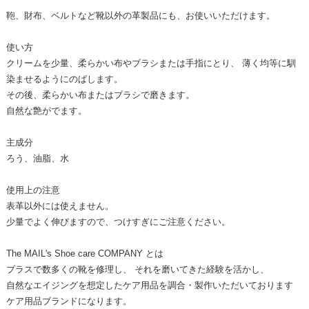
鞄、財布、ベルトなど靴以外の革製品にも、お使いいただけます。
使い方
クリームを少量、柔らかい布やブラシまたは手指にとり、 薄く均等に馴
染ませるようにのばします。
その後、柔らかい布またはブラシで磨きます。
自然な艶がでます。
主成分
ろう、油脂、水
使用上の注意
表革以外には使えません。
少量でよく伸びますので、つけすぎにご注意ください。
The MAIL's Shoe care COMPANY とは
ブラスで数多くの靴を修理し、 それを磨いてきた経験を活かし、
自然なエイジングを想定したケア用品を調合・製作いただいております
ケア用品ブランドになります。