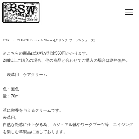
TOP
CLINCH Boots & Shoes[クリンチ ブーツ&シューズ]
※こちらの商品は送料が別途550円かかります。
2個以上ご購入の場合、他の商品と合わせてご購入の場合は送料無料。
―表革用 ケアクリーム―
色：無色
量：70ml
革に栄養を与えるクリームです。
表革用。
自然な艶感に仕上がる為、 カジュアル靴やワークブーツ等、エイジング
を楽しむ革製品に適しております。