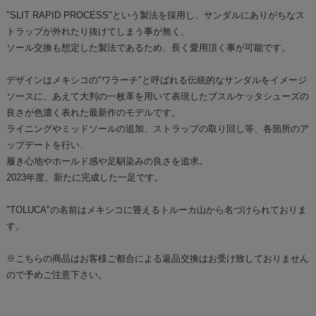
"SLIT RAPID PROCESS"という製法を採用し、サンダルにありがちなス
トラップが外れたり抜けてしまう事が無く、
ソール交換も想定した製法であるため、長く愛用頂く事が可能です。
デザインはメキシコの"ワラーチ"と呼ばれる伝統的なサンダルをイメージ
ソースに、あえて大判の一枚革を用いて表現したブスルケッタシューズの
良さが色濃く表れた最新作のモデルです。
ライニングやミッドソールの追加、ストラップの取り回し等、各箇所のア
ップデートを行い、
履き心地やホールド感や足馴染みの良さを追求。
2023年度、新たに完成した一足です。
"TOLUCA"の名前はメキシコに聳えるトルーカ山から名づけられておりま
す。
※こちらの商品はお客様ご都合による返品交換はお受け致しておりません
ので予めご注意下さい。