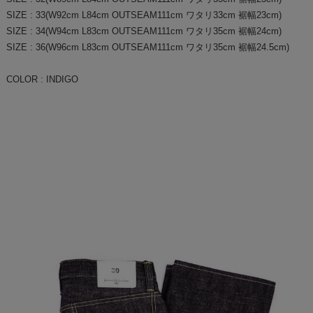
SIZE : 33(W92cm L84cm OUTSEAM111cm ワタリ33cm 裾幅23cm)
SIZE : 34(W94cm L83cm OUTSEAM111cm ワタリ35cm 裾幅24cm)
SIZE : 36(W96cm L83cm OUTSEAM111cm ワタリ35cm 裾幅24.5cm)
COLOR : INDIGO