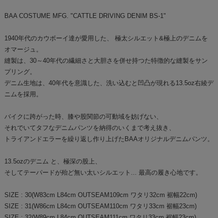
BAA COSTUME MFG. "CATTLE DRIVING DENIM BS-1"
1940年代のカウボーイ達が愛用した、 極太シルエット&極上のデニムを
オマージュ。
縫製は、30～40年代の繊細さと大胆さを併せ持つた特徴的な縫製をサン
プリング。
デニム生地は、40年代を意識した、洗い込むと凹凸が現れる13.5oz右綾デ
ニムを採用。
バイクに跨がった時、膝や股関節の可動域を妨げない、
それでいてタフなデニムパンツを納得のいくまで考え抜き、
トライアンドエラーを繰り返し作り上げたBAAオリジナルデニムパンツ。
13.5ozのデニム と、極深の股上、
そしてテーパードが殆ど無い太いシルエット... 最高の履き心地です。
SIZE : 30(W83cm L84cm OUTSEAM109cm ワタリ32cm 裾幅22cm)
SIZE : 31(W86cm L84cm OUTSEAM110cm ワタリ33cm 裾幅23cm)
SIZE : 32(W89cm L84cm OUTSEAM111cm ワタリ33cm 裾幅23cm)